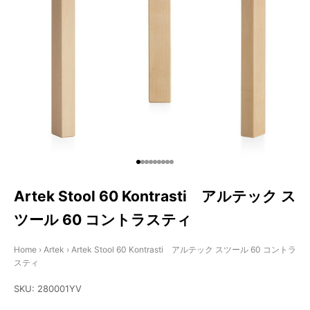
I18n Error: Missing interpolation va
I18n Error: Missing interpolation v
I18n Error: Missing interpolation 
I18n Error: Missing interpolation
I18n Error: Missing interpolatio
I18n Error: Missing interpolati
I18n Error: Missing interpolat
I18n Error: Missing interpolat
I18n Error: Missing interpola
Artek Stool 60 Kontrasti アルテック ス
ツール 60 コントラスティ
Home
›
Artek
›
Artek Stool 60 Kontrasti アルテック スツール 60 コントラ
スティ
SKU: 280001YV