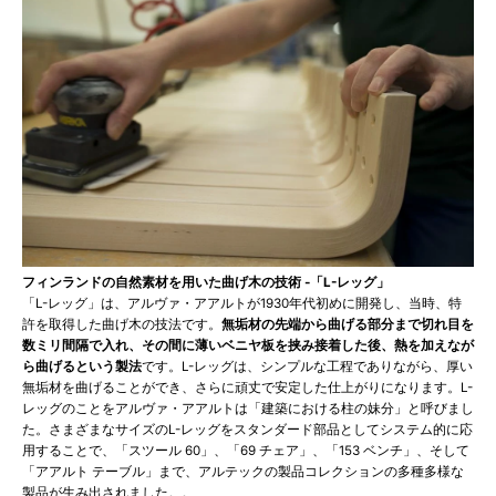
フィンランドの自然素材を用いた曲げ木の技術 -「L-レッグ」
「L-レッグ」は、アルヴァ・アアルトが1930年代初めに開発し、当時、特
許を取得した曲げ木の技法です。
無垢材の先端から曲げる部分まで切れ目を
数ミリ間隔で入れ、その間に薄いベニヤ板を挟み接着した後、熱を加えなが
ら曲げるという製法
です。L-レッグは、シンプルな工程でありながら、厚い
無垢材を曲げることができ、さらに頑丈で安定した仕上がりになります。L-
レッグのことをアルヴァ・アアルトは「建築における柱の妹分」と呼びまし
た。さまざまなサイズのL-レッグをスタンダード部品としてシステム的に応
用することで、「スツール 60」、「69 チェア」、「153 ベンチ」、そして
「アアルト テーブル」まで、アルテックの製品コレクションの多種多様な
製品が生み出されました。。