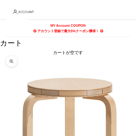
ACCOUNT
MY Account COUPON
😋 アカウント登録で最大5%クーポン獲得！ 😋
カート
カートが空です
ズームイン