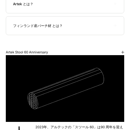
Artek とは？
Artek（アルテック）は、1935年にフィンランドで創設された、モ
ダンデザインを代表する家具・インテリアブランドです。北欧デ
フィンランド産バーチ材 とは？
ザインの礎を築いた存在であり、創業者のアルヴァ・アールト
（Alvar Aalto）による家具デザインは、今日でも世界中で高く評
ほとんどのアルテック（Artek）の製品にフィンランド産バーチ材
価されています。アルテックの製品のほとんどはフィンランド産
が使用されています。フィンランドは、国土の3分の2が森林で覆
バーチ材を使用おり、アアルトが開発した木材を熱と蒸気で曲げ
われ100年以上に渡る計画的な伐採方針により、森林資源は豊かな
る技術「Lレッグ構造」は、今も多くの家具に採用されています。
Artek Stool 60 Anniversary
ものとなっています。フィンランド産木材は、北欧の土に含まれ
るミネラル分や複数の樹種の混交林で育成する事、そして木をゆ
創業者：アルヴァ・アールト（Alvar Aalto）、アイノ・アールト
っくり乾燥させることで、美しい木材となります。アルテックの
（Aino Aalto）、マイレ・グリクセン（Maire Gullichsen） 、ニル
プロダクトは、こうした木々の中からおよそ樹齢80年のものを使
ス＝グスタフ・ハール（Nils-Gustav Hahl）
用しています。
2023年、アルテックの「スツール 60」は90 周年を迎え