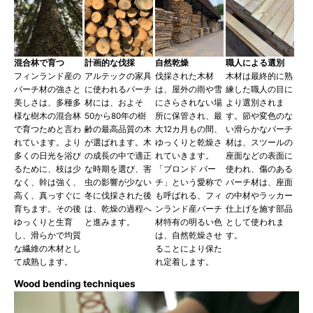
混合林で育つ
計画的な伐採
自然乾燥
職人による選別
フィンランド産の
アルテックの家具
伐採された木材
木材は最終的に熟
バーチ材の強さと
に使われるバーチ
は、屋外の雨や雪
練した職人の目に
美しさは、多種多
材には、およそ
にさらされない場
より選別されま
様な樹木の混合林
50から80年の樹
所に保管され、最
す。節や変色のな
で育つためと言わ
齢の最高品質の木
大12カ月もの間、
い滑らかなバーチ
れています。より
が選ばれます。木
ゆっくりと乾燥さ
材は、スツールの
多くの日光を浴び
の成長の中で適正
れていきます。
座面などの表面に
るために、枝は少
な時期を選び、害
「ブロンド バー
使われ、傷のある
なく、幹は強く、
虫の影響が少ない
チ」という愛称で
バーチ材は、座面
高く、真っすぐに
冬に伐採された後
も呼ばれる、フィ
の中材やラッカー
育ちます。その後
は、乾燥の過程へ
ンランド産バーチ
仕上げを施す部品
ゆっくりと生育
と進みます。
材特有の明るい色
として使われま
し、滑らかで均質
は、自然乾燥させ
す。
な繊維の木材とし
ることにより保た
て成熟します。
れ定着します。
Wood bending techniques