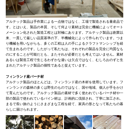
アルテック製品は手作業による一点物ではなく、工場で製造される量産品で
す。とはいえ、製品の本質、そして何より素材は完全に機械によってオート
メーション化された製造工程とは対極にあります。アルテック製品は創業以
来、一貫して厳しい品質基準の下、半機械化によって作られています。つま
り機械を用いながらも、多くの工程は人の手によるクラフトマンシップを経
て生まれるのです。したがって私たちは、それぞれの製品を完全に均質なも
のにすることが可能だとも、またそれが必要だとも考えてはいません。素材
あるいは製造工程で生じるわずかな違いは欠点ではなく、むしろおのずと生
まれたアルテック製品の個性であると捉えています。
フィンランド産バーチ材
アルテック製品のほとんどは、フィンランド産の木材を使用しています。フ
ィンランドの森林の多くは野生のものではなく、国や地域、個人が手をかけ
て育んだものです。アルテック製品の素材で多く使われているバーチ材や一
部の製品で使われているパイン材は、計画的に伐採され、丁寧に加工され、
まるで長い旅のようにさまざまな工程を経て、家具の形となって私たちの暮
らしに届けられます。