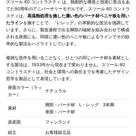
スツール 60 コントラスティ は、独創的な構造と技術に焦点をあ
てた90周年のアニバーサリーモデルです。スツール 60 コントラ
スティは、
高温熱処理を施した濃い色のバーチ材ベニヤ板を用い
たライン
を施すことで、「L-レッグ」の革新的な技法を強調して
います。さらに、製造過程で出る脚部の端材を組み合わせて構成
される座面にも、同様に濃い色のベニヤ板によるラインでその効
率的な製法をハイライトしています。
複雑な造作を用いることなく、ひとつの同じバーチ材を素材とし
する製法は、1933年から現在まで変わりません。スツール 60
コントラスティは、社会と環境への責任までを考慮したデザイン
哲学を製品として表現しています。
座面カラー（ラッ
ナチュラル
カー）
脚部：バーチ材 L - レッグ 3本脚
素材
座面：バーチ材
原産国
フィンランド
組立
お客様組立品