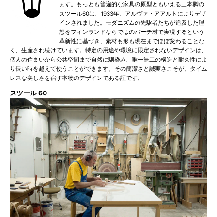
ます。もっとも普遍的な家具の原型ともいえる三本脚の
スツール60は、1933年、アルヴァ・アアルトによりデザ
インされました。モダニズムの先駆者たちが追及した理
想をフィンランドならではのバーチ材で実現するという
革新性に基づき、素材も形も現在までほぼ変わることな
く、生産され続けています。特定の用途や環境に限定されないデザインは、
個人の住まいから公共空間まで自然に馴染み、唯一無二の構造と耐久性によ
り長い時を越えて使うことができます。その簡潔さと誠実さこそが、タイム
レスな美しさを宿す本物のデザインである証です。
スツール 60