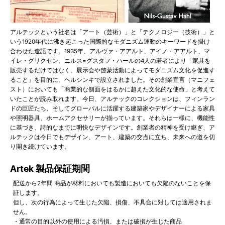
アルテックという社名は「アート（芸術）」と「テクノロジー（技術）」と
いう1920年代に沸き起こった国際的なモダニズム運動のキーワードを掛け
合わせた造語です。1935年、アルヴァ・アアルト、アイノ・アアルト、マ
イレ・グリクセン、ニルス=グスタフ・ハールの4人の若者により「家具を
販売するだけではなく、展示会や啓蒙活動によってモダニズム文化を促進す
ること」を目的に、ヘルシンキで設立されました。その創業宣言（マニフェ
スト）においても「商業的な側面をはるかに超えた文化的な使命」と考えて
いたことが読み取れます。今日、アルテックのコレクションは、フィンラン
ドの巨匠たち、そしてグローバルに活躍する建築家やデザイナーによる家具
や照明器具、ホームアクセサリーが揃っています。それらは一様に、機能性
に基づき、詩的なまでに明快なデザインです。創業者の精神を受け継ぎ、ア
ルテックは今日でもデザイン、アート、建築の交点に立ち、未来への道を切
り開き続けています。
Artek 製品保証期間
配送から2年間 商品が材料においても製造においても欠陥のないことを保
証します。
但し、次の行為によって生じた欠陥、損傷、不具合に対しては適用されま
せん。
・通常の目的以外の使用による汚損、または破損が生じた商品