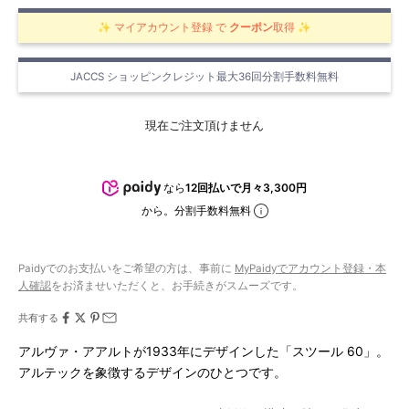
✨ マイアカウント登録 で
クーポン
取得
✨
JACCS ショッピンクレジット最大36回分割手数料無料
現在ご注文頂けません
なら
12回払いで月々3,300円
から。分割手数料無料
Paidyでのお支払いをご希望の方は、事前に
MyPaidyでアカウント登録・本
人確認
をお済ませいただくと、お手続きがスムーズです。
共有する
アルヴァ・アアルトが1933年にデザインした「スツール 60」。
アルテックを象徴するデザインのひとつです。