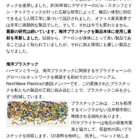
チックを使用しました。約30年前にデザイナーのビル・スタンフとド
ン・チャドウィックが行った広範な研究によって、幅広い体型に対応
できるよう人間工学に基づいて設計されました、オフィス家具業界で
は非常に画期的な製品でした。そして、それは今でも変わりません。
最新の研究は続いています。海洋プラスチックを製品本体に使用し素
材を革新しました
。以前から、アーロンが身体にとって良い製品であ
ることはよく知られていましたが、それに加え環境にも優しい製品と
なりました。
海洋プラスチック
ハーマンミラーは、海洋プラスチックに関係するサプライチェーンの
グローバルネットワークを構築する初めてのコンソーシアム、
NextWave Plasticsの創設メンバーです。この変換されたプラスチッ
クを私たちの製品や工程に組み込むことで、プラスチックごみを少し
ずつ削減しています。
プラスチックごみは、これを処理
するインフラがない沿岸都市部に
堆積される傾向があります。
(1)サプライヤーは地元の収集作業
員と協力して、収益性の高いプラ
スチックを回収します。(2)原料を粉砕し、洗浄し、ペレット化しま