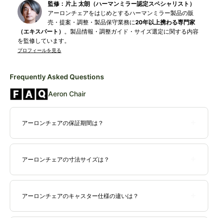
監修：片上 太朗（ハーマンミラー認定スペシャリスト）
アーロンチェアをはじめとするハーマンミラー製品の販
売・提案・調整・製品保守業務に
20年以上携わる専門家
（エキスパート）
。製品情報・調整ガイド・サイズ選定に関する内容
を監修しています。
プロフィールを見る
Frequently Asked Questions
Aeron Chair
アーロンチェアの保証期間は？
ハーマンミラー・オフィスチェア製品の品質保証期間は12年間*と
なっています。ハーマンミラー正規販売店の当店でご購入の製品
アーロンチェアの寸法サイズは？
は、ハーマンミラー品質保証が適用されます。
*上下昇降ガス圧シリン
ダーの保証期間のみ2年間となります。中古品および個人売買・ネットオークシ
ョン等で購入された製品に品質保証は適用されません。
寸法(概数)
全高
全幅
座面高
アーロンチェアのキャスター仕様の違いは？
380～
Aサイズ
880～980mm
655mm
アーロンチェアのキャスターは、
カーペット用キャスター（BBキ
480mm