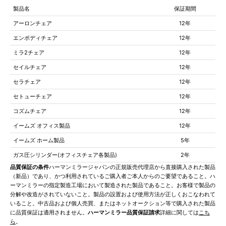
製品名
保証期間
アーロンチェア
12年
エンボディチェア
12年
ミラ2チェア
12年
セイルチェア
12年
セラチェア
12年
セトューチェア
12年
コズムチェア
12年
イームズ オフィス製品
12年
イームズ ホーム製品
5年
ガス圧シリンダー(オフィスチェア各製品)
2年
品質保証の条件
ハーマンミラージャパンの正規販売代理店から直接購入された製品
（新品）であり、かつ利用されているご購入者ご本人からのご要望であること。ハ
ーマンミラーの指定製造工場において製造された製品であること。お客様で製品の
分解や改造がされていないこと。製品の設置および使用方法が正しくおこなわれて
いること。中古品および個人売買、またはネットオークション等で購入された製品
に品質保証は適用されません。
ハーマンミラー品質保証請求
詳細に関しては
こち
ら
。