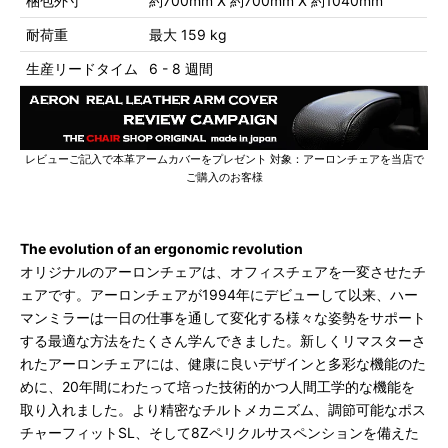
梱包外寸
約700mm X 約700mm X 約1040mm
耐荷重
最大 159 kg
生産リードタイム
6 - 8 週間
レビューご記入で本革アームカバーをプレゼント 対象：アーロンチェアを当店で
ご購入のお客様
The evolution of an ergonomic revolution
オリジナルのアーロンチェアは、オフィスチェアを一変させたチ
ェアです。アーロンチェアが1994年にデビューして以来、ハー
マンミラーは一日の仕事を通して変化する様々な姿勢をサポート
する最適な方法をたくさん学んできました。新しくリマスターさ
れたアーロンチェアには、健康に良いデザインと多彩な機能のた
めに、20年間にわたって培った技術的かつ人間工学的な機能を
取り入れました。より精密なチルトメカニズム、調節可能なポス
チャーフィットSL、そして8Zペリクルサスペンションを備えた