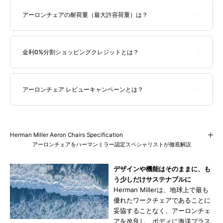
ャスター）
仕様と
堅床＆カーペット用ブレーキングキャスター
アーロンチェアの耐荷重（最大許容荷重）は？
（DC1キャスター）
仕様があります。DC1キャスターは、ハード
405～
Bサイズ
930～1045mm
685mm
フロア（堅床）とカーペットフロア対応し、非着座時に転がりに
520mm
アーロンチェアの耐荷重は、Aサイズ（スモール）/ Bサイズ（ミ
くいブレーキ機能を備えています。
ディアム） / Cサイズ（ラージ）の製品サイズによって異なりま
金利0%分割ショッピングクレジットとは？
1000～
425～
す。Aサイズ：136 kg、Bサイズ：159kg、Cサイズ：159kg とな
Cサイズ
720mm
1155mm
580mm
ります。
分割払い
金利手数料が無料
のショッピンクレジットです。ご注文
後に当店よりジャックスお客様専用申し込みページのURLを記載
アーロンチェア レビューキャンペーンとは？
したメールをお送りいたします。メールに記載のお客様専用ペー
ジからお申し込みください。36回払いまでなら「分割払い」も
当店でご購入を頂きましたアーロンチェアのレビューをご記入頂
「一括払い」もお支払い金額は変わりません。
いたお客様に、
当店オリジナルの
本革アームカバー
をプレゼント
JACCS WeBBY ショッピングクレジット
させて頂いてございます。
Herman Miller Aeron Chairs Specification
*レビューご記入後、1から2週間程度でのお届け（郵送）となります。
アーロンチェアをハーマンミラー認定スペシャリストが徹底解説
デザインや機能はそのままに、も
う少しだけサステナブルに
Herman Millerは、地球上で最も
優れたワークチェアであることに
妥協することなく、アーロンチェ
アを改良し、ボディに海洋プラス