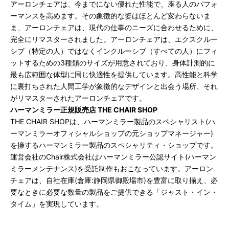
アーロンチェアは、今までにない優れた性能で、座る人のパフォ
ーマンスを高めます。その象徴的な姿はほとんど変わらないま
ま、アーロンチェアは、現代の仕事のニーズに合わせるために、
完全にリマスターされました。アーロンチェアは、エクスクルー
シブ（特定の人）ではなくインクルーシブ（すべての人）にフィ
ットするための3種類のサイズが用意されており、身体計測的に
最も広範囲な体型に同じ快適性を提供しています。高性能と科学
に裏打ちされた人間工学が象徴的なデザインと出会う場所、それ
がリマスターされたアーロンチェアです。
ハーマンミラー正規販売店 THE CHAIR SHOP
THE CHAIR SHOPは、ハーマンミラー製品のスペシャリスト(ハ
ーマンミラーオフィシャルショップの元ショップマネージャー)
を擁するハーマンミラー製品のスペシャリティ・ショップです。
運営会社のChair株式会社はハーマンミラー公認サイト(ハーマン
ミラーメンテナンス)を受託制作もおこなっています。アーロン
チェアは、自社在庫(倉庫:静岡県御殿場市)を豊富に取り揃え、必
要なときに必要な数量の製品をご提供できる「ジャスト・イン・
タイム」を実現しています。