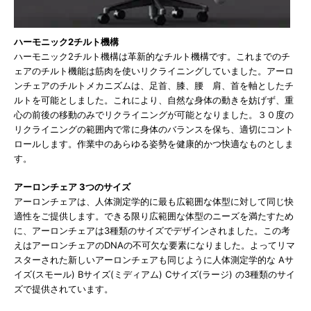
ハーモニック2チルト機構
ハーモニック2チルト機構は革新的なチルト機構です。これまでのチ
ェアのチルト機能は筋肉を使いリクライニングしていました。アーロ
ンチェアのチルトメカニズムは、足首、膝、腰 肩、首を軸としたチ
ルトを可能としました。これにより、自然な身体の動きを妨げず、重
心の前後の移動のみでリクライニングが可能となりました。３０度の
リクライニングの範囲内で常に身体のバランスを保ち、適切にコント
ロールします。作業中のあらゆる姿勢を健康的かつ快適なものとしま
す。
アーロンチェア 3つのサイズ
アーロンチェアは、人体測定学的に最も広範囲な体型に対して同じ快
適性をご提供します。できる限り広範囲な体型のニーズを満たすため
に、アーロンチェアは3種類のサイズでデザインされました。この考
えはアーロンチェアのDNAの不可欠な要素になりました。よってリマ
スターされた新しいアーロンチェアも同じように人体測定学的な Aサ
イズ(スモール) Bサイズ(ミディアム) Cサイズ(ラージ) の3種類のサイ
ズで提供されています。