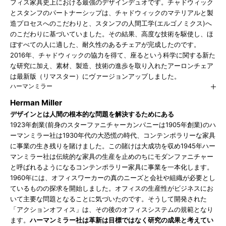
フィス家具史上における最強のデザインデュオです。チャドウィック
とスタンフのパートナーシップは、チャドウィックのマテリアルと製
造プロセスへのこだわりと、スタンフの人間工学(エルゴノミクス)へ
のこだわりに基づいていました。その結果、高度な技術を駆使し、ほ
ぼすべての人に適した、耐久性のあるチェアが完成したのです。
2016年、チャドウィックの協力を得て、座るという科学に関する新た
な研究に加え、素材、製造、技術の進歩を取り入れたアーロンチェア
は最新版（リマスター）にヴァージョンアップしました。
ハーマンミラー
Herman Miller
デザインとは人間の根本的な問題を解決するためにある
1923年創業(前身のスターファニチャーカンパニーは1905年創業)のハ
ーマンミラー社は1930年代の大恐慌の時代、コンテンポラリーな家具
に事業の生き残りを賭けました。この賭けは大成功を収め1945年ハー
マンミラー社は伝統的な家具の生産を止めのちにモダンファニチャー
と呼ばれるようになるコンテンポラリー家具に事業を一本化します。
1960年には、オフィスワーカーの真のニーズと会社や組織が必要とし
ているものの探求を開始しました。オフィスの生産性がビジネスにお
いて主要な問題となることに気づいたのです。そうして開発された
「アクションオフィス」は、その後のオフィスシステムの規範となり
ます。
ハーマンミラー社は革新は目標ではなく研究の成果と考えてい