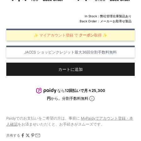
In Stock：弊社管理在庫製品あり
Back Order：メーカーお取寄せ製品
✨ マイアカウント登録 で
クーポン
取得
✨
JACCS ショッピンクレジット最大36回分割手数料無料
カートに追加
なら
12回払いで月々25,300
円
から。分割手数料無料
Paidyでのお支払いをご希望の方は、事前に
MyPaidyでアカウント登録・本
人確認
をお済ませいただくと、お手続きがスムーズです。
共有する