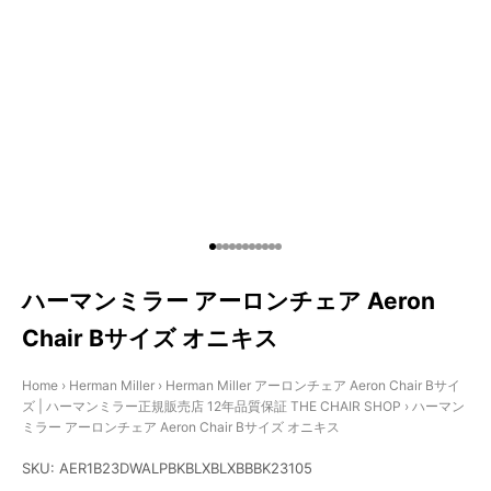
I18n Error: Missing interpolation va
I18n Error: Missing interpolation va
I18n Error: Missing interpolation v
I18n Error: Missing interpolation 
I18n Error: Missing interpolation
I18n Error: Missing interpolatio
I18n Error: Missing interpolati
I18n Error: Missing interpolat
I18n Error: Missing interpolat
I18n Error: Missing interpola
I18n Error: Missing interpol
ハーマンミラー アーロンチェア Aeron
Chair Bサイズ オニキス
Home
›
Herman Miller
›
Herman Miller アーロンチェア Aeron Chair Bサイ
ズ | ハーマンミラー正規販売店 12年品質保証 THE CHAIR SHOP
›
ハーマン
ミラー アーロンチェア Aeron Chair Bサイズ オニキス
SKU: AER1B23DWALPBKBLXBLXBBBK23105