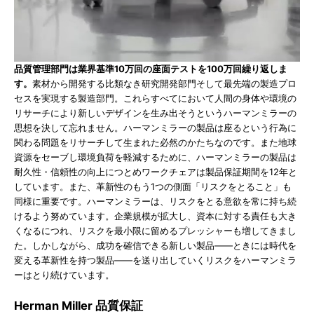
品質管理部門は業界基準10万回の座面テストを100万回繰り返しま
す。
素材から開発する比類なき研究開発部門そして最先端の製造プロ
セスを実現する製造部門。これらすべてにおいて人間の身体や環境の
リサーチにより新しいデザインを生み出そうというハーマンミラーの
思想を決して忘れません。ハーマンミラーの製品は座るという行為に
関わる問題をリサーチして生まれた必然のかたちなのです。また地球
資源をセーブし環境負荷を軽減するために、ハーマンミラーの製品は
耐久性・信頼性の向上につとめワークチェアは製品保証期間を12年と
しています。また、革新性のもう1つの側面「リスクをとること」も
同様に重要です。ハーマンミラーは、リスクをとる意欲を常に持ち続
けるよう努めています。企業規模が拡大し、資本に対する責任も大き
くなるにつれ、リスクを最小限に留めるプレッシャーも増してきまし
た。しかしながら、成功を確信できる新しい製品――ときには時代を
変える革新性を持つ製品――を送り出していくリスクをハーマンミラ
ーはとり続けています。
Herman Miller 品質保証