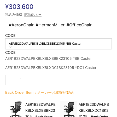
セール価格
¥303,600
税込み価格
配送ポリシー
#AeronChair
#HermanMiller
#OfficeChair
CODE:
AER1B23DWALPBKBLXBLXBBBK23105 *BB Caster
CODE
AER1B23DWALPBKBLXBLXBBBK23105 *BB Caster
AER1B23DWALPBKBLXBLXDC1BK23105 *DC1 Caster
数量を減らす
数量を増やす
Back Order Item：メーカーお取寄せ製品
AER1B23DWALPB
AER1B23DWALPB
KBLXBLXBBBK23
KBLXBLXDC1BK2
105
3105
Back Order
Back Order